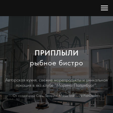
ПРИПЛЫЛИ
рыбное бистро
Авторская кухня, свежие морепродукты и уникальная
локация в яхт-клубе "Марина Пальмбург".
От создателей Соль, Seasons, Matsu Izakaya и FishDealers