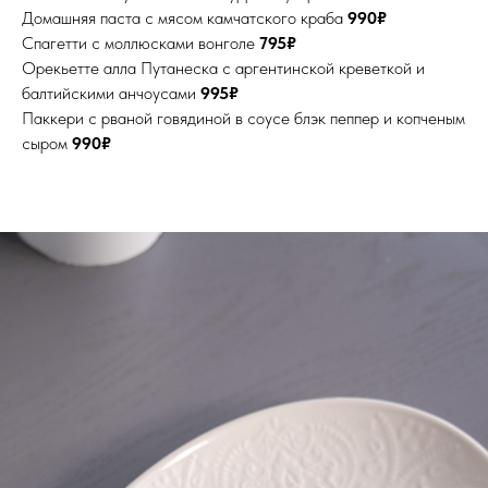
Домашняя паста с мясом камчатского краба
990₽
Спагетти с моллюсками вонголе
795₽
Орекьетте алла Путанеска с аргентинской креветкой и
балтийскими анчоусами
995₽
Паккери с рваной говядиной в соусе блэк пеппер и копченым
сыром
990₽