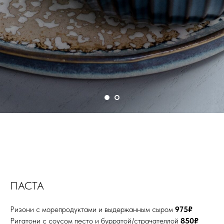
ПАСТА
Ризони с морепродуктами и выдержанным сыром
975₽
Ригатони с соусом песто и бурратой/страчателлой
850₽