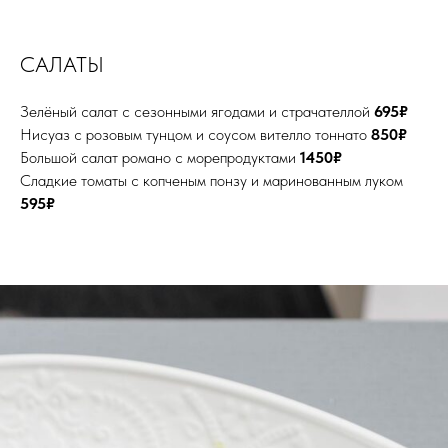
САЛАТЫ
Зелёный салат с сезонными ягодами и страчателлой
695₽
Нисуаз с розовым тунцом и соусом вителло тоннато
850₽
Большой салат романо с морепродуктами
1450₽
Сладкие томаты с копченым понзу и маринованным луком
595₽