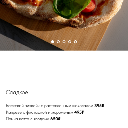
Сладкое
Баскский чизкейк с растопленным шоколадом
395₽
Капрезе с фисташкой и мороженым
495₽
Панна котта с ягодами
650₽