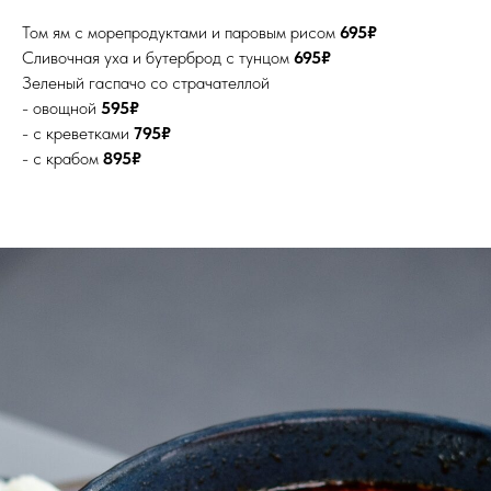
Том ям с морепродуктами и паровым рисом
695₽
Сливочная уха и бутерброд с тунцом
695₽
Зеленый гаспачо со страчателлой
- овощной
595₽
- с креветками
795₽
- с крабом
895₽