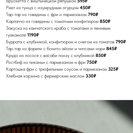
Брускетта с виштынецкой ряпушкой
595₽
Риет из тунца с изумрудным огурцом
450₽
Тар-тар из говядины с фри и пармезаном
790₽
Карпаччо из говядины с томатным конфитюром
850₽
Закуска из камчатского краба с томатами и ленивым
гуакамоле
1190₽
Буррата с клубникой, конфитюром и снегом из томатов
790₽
Тар-тар из форели с бонито айоли и чипсами нори
845₽
Крудо из лосося с васаби понзу с клубникой
850₽
Ростбиф из пиканьи с пармезаном и фри
750₽
Картошка фри с трюфельным соусом и пармезаном
325₽
Хлебная корзина с фермерским маслом
330₽