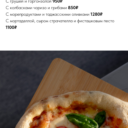
С грушей и горгонзолой
950₽
С колбасками чоризо и грибами
850₽
С морепродуктами и таджасскими оливками
1280₽
С мортаделлой, сыром страчателла и фисташковым песто
1100₽