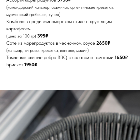
(командорский кальмар, осьминог, аргентинские креветки,
мурманский гребешок, тунец)
Камбала в средиземноморском стиле с хрустящим
картофелем
395₽
(цена за 100 гр)
Соте из морепродуктов в чесночном соусе
2650₽
(кальмар, тигровая креветка, вонголе, мидии)
Томленые свиные ребра BBQ с салатом и томатами
1650₽
Брискет
1950₽