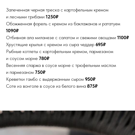
Запеченная черная треска с картофельным кремом
и лесными грибами
1250₽
Обожженная форель с кремом из баклажанов и рататуем
1090₽
Отбивная ала миланезе с салатом и свежими овощами
1100₽
Хрустящие крылья с кремом из сыра чеддер
695₽
Рыбные котлеты с картофельным кремом, пармезаном
и соусом морне
780₽
Весенняя спаржа в соусе морне с трюфельным маслом
и пармезаном
750₽
Креветки гамбо с выдержанным сыром
950₽
Соте из вонголе в соусе из белого вина
875₽