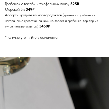
Гребешок с васаби и трюфельным понзу
525₽
Морской ёж
349₽
Ассорти крудите из морепродуктов
(креветки карабинерос,
магаданские креветки, сашими из лосося и гребешка, тар-тар из
3450₽
тунца, четыре устрицы)
*наличие уточняйте у официанта