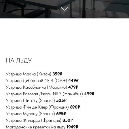
НА ЛЬДУ
Устрица Маака (Китай)
359₽
Устрица Дибба Бэй № 4 (ОАЭ)
449₽
Устрица Касабланка (Марокко)
479₽
Устрица Розовая Джоли № 3 (Намибия)
499₽
Устрица Шигоку (Япония)
525₽
Устрица Фин де Клер (Франция)
690₽
Устрица Муроцу (Япония)
695₽
Устрица Жилардо (Франция)
850₽
Магаданские креветки на льду
1949₽